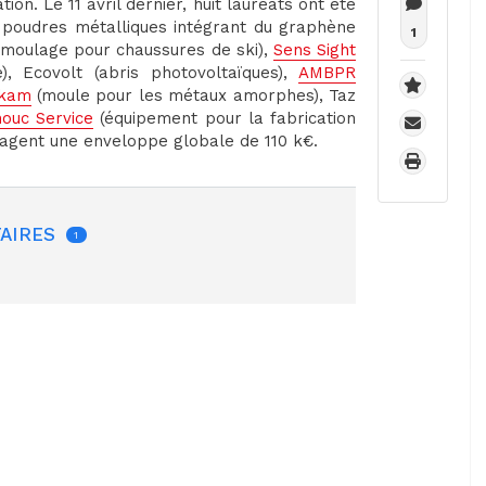
on. Le 11 avril dernier, huit lauréats ont été
poudres métalliques intégrant du graphène
1
moulage pour chaussures de ski),
Sens Sight
), Ecovolt (abris photovoltaïques),
AMBPR
lkam
(moule pour les métaux amorphes), Taz
ouc Service
(équipement pour la fabrication
agent une enveloppe globale de 110 k€.
AIRES
1