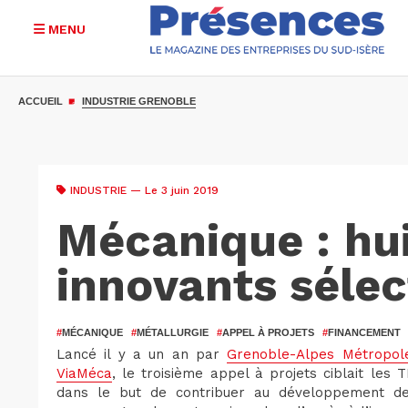
MENU
Aller
au
ACCUEIL
INDUSTRIE GRENOBLE
contenu
principal
INDUSTRIE
— Le 3 juin 2019
Mécanique : hui
innovants séle
#
MÉCANIQUE
#
MÉTALLURGIE
#
APPEL À PROJETS
#
FINANCEMENT
Lancé il y a un an par
Grenoble-Alpes Métropol
ViaMéca
, le troisième appel à projets ciblait les
dans le but de contribuer au développement de l