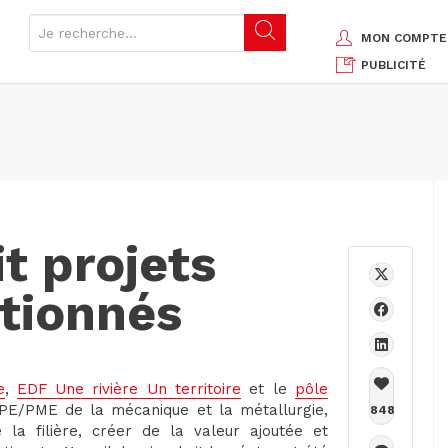
MON COMPTE
PUBLICITÉ
t projets
ctionnés
e
,
EDF Une rivière Un territoire
et le
pôle
 TPE/PME de la mécanique et la métallurgie,
848
a filière, créer de la valeur ajoutée et