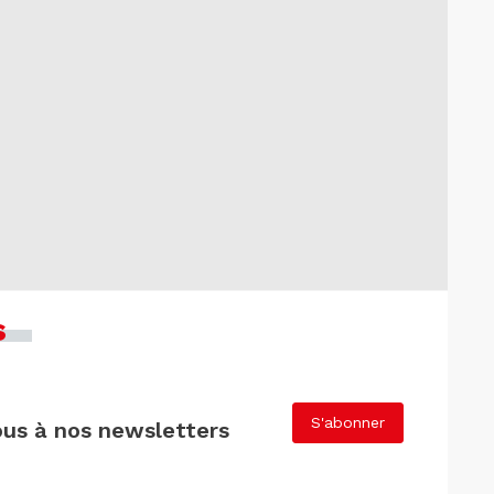
s
S'abonner
us à nos newsletters