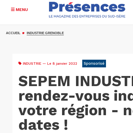
MENU
Aller
au
ACCUEIL
INDUSTRIE GRENOBLE
contenu
principal
Sponsorisé
INDUSTRIE
— Le 8 janvier 2022
SEPEM INDUSTR
rendez-vous ind
votre région - 
dates !