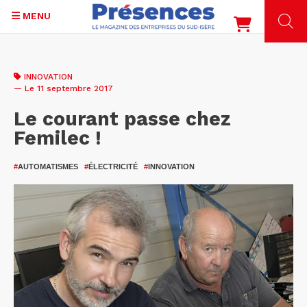
MENU
Aller
au
INNOVATION
contenu
— Le 11 septembre 2017
principal
Le courant passe chez
Femilec !
#
AUTOMATISMES
#
ÉLECTRICITÉ
#
INNOVATION