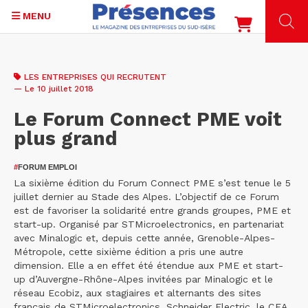
MENU
Aller
au
LES ENTREPRISES QUI RECRUTENT
contenu
— Le 10 juillet 2018
principal
Le Forum Connect PME voit
plus grand
#
FORUM EMPLOI
La sixième édition du Forum Connect PME s’est tenue le 5
juillet dernier au Stade des Alpes. L’objectif de ce Forum
est de favoriser la solidarité entre grands groupes, PME et
start-up. Organisé par STMicroelectronics, en partenariat
avec Minalogic et, depuis cette année, Grenoble-Alpes-
Métropole, cette sixième édition a pris une autre
dimension. Elle a en effet été étendue aux PME et start-
up d’Auvergne-Rhône-Alpes invitées par Minalogic et le
réseau Ecobiz, aux stagiaires et alternants des sites
français de STMicroelectronics, Schneider Electric, le CEA,