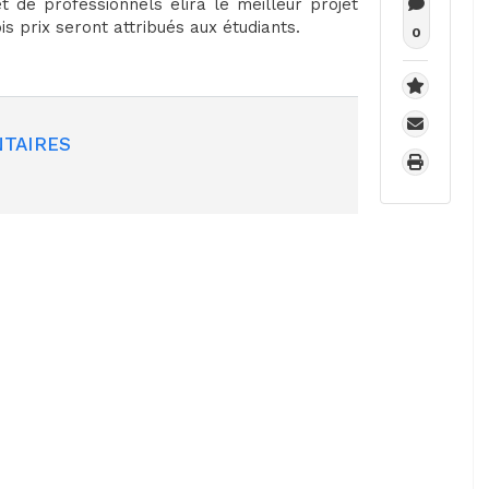
t de professionnels élira le meilleur projet
ois prix seront attribués aux étudiants.
0
TAIRES