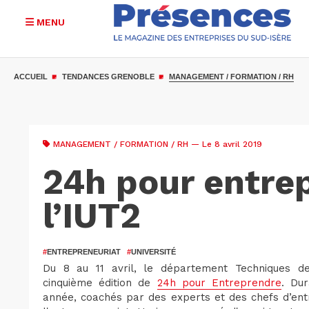
MENU
Aller
au
ACCUEIL
TENDANCES GRENOBLE
MANAGEMENT / FORMATION / RH
contenu
principal
MANAGEMENT / FORMATION / RH
— Le 8 avril 2019
24h pour entre
l’IUT2
#
ENTREPRENEURIAT
#
UNIVERSITÉ
Du 8 au 11 avril, le département Techniques de
cinquième édition de
24h pour Entreprendre
. Dur
année, coachés par des experts et des chefs d’ent