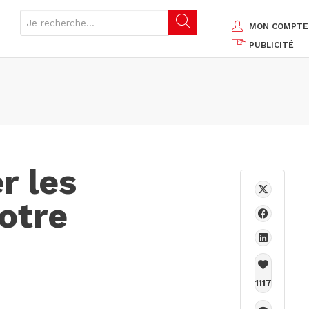
MON COMPTE
PUBLICITÉ
r les
otre
1117