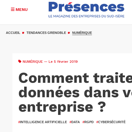
MENU
Aller
au
ACCUEIL
TENDANCES GRENOBLE
NUMÉRIQUE
contenu
principal
NUMÉRIQUE
— Le 5 février 2019
Comment traite
données dans v
entreprise ?
#
INTELLIGENCE ARTIFICIELLE
#
DATA
#
RGPD
#
CYBERSÉCURITÉ