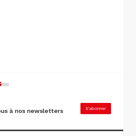
s
S'abonner
us à nos newsletters