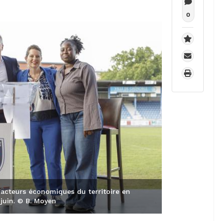
0
 acteurs économiques du territoire en
juin. © B. Moyen