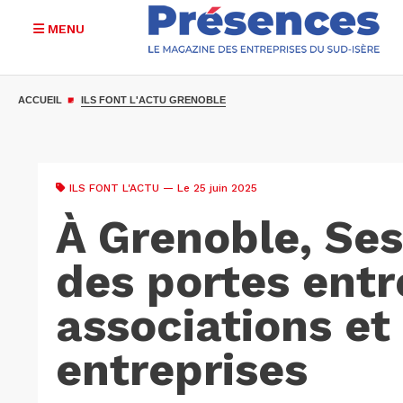
MENU
Aller
au
ACCUEIL
ILS FONT L'ACTU GRENOBLE
contenu
principal
ILS FONT L'ACTU
— Le 25 juin 2025
À Grenoble, Se
des portes entr
associations et 
entreprises