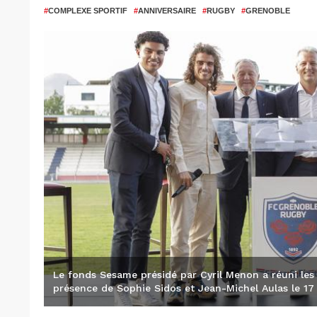
#
COMPLEXE SPORTIF
#
ANNIVERSAIRE
#
RUGBY
#
GRENOBLE
Le fonds Sesame présidé par Cyril Menon a réuni les
présence de Sophie Sidos et Jean-Michel Aulas le 17 