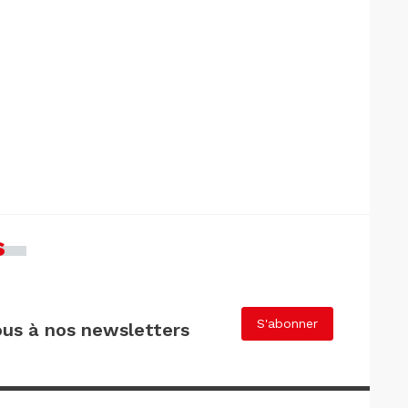
s
S'abonner
us à nos newsletters