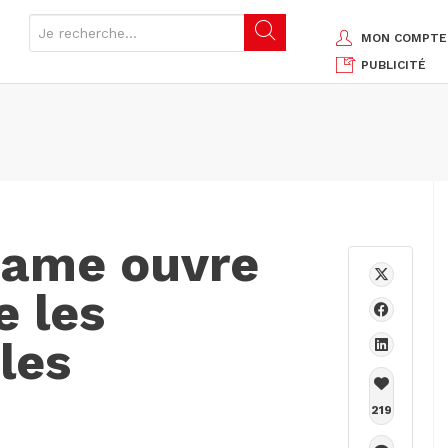
MON COMPTE
PUBLICITÉ
same ouvre
e les
les
219