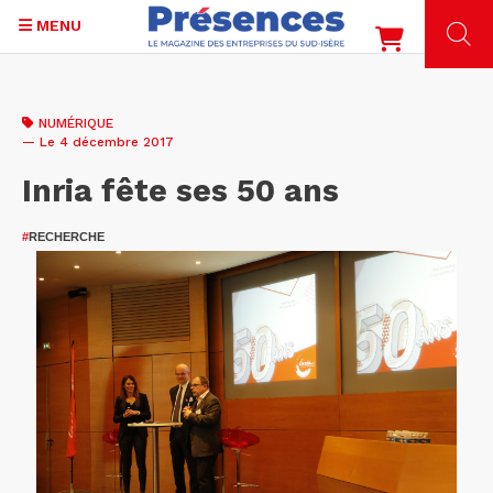
MENU
Aller
au
NUMÉRIQUE
contenu
— Le 4 décembre 2017
principal
Inria fête ses 50 ans
#
RECHERCHE