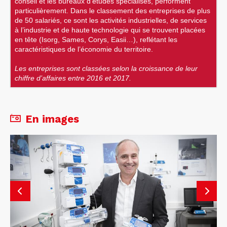
conseil et les bureaux d’études spécialisés, performent
particulièrement. Dans le classement des entreprises de plus
de 50 salariés, ce sont les activités industrielles, de services
à l’industrie et de haute technologie qui se trouvent placées
en tête (Isorg, Sames, Corys, Easii…), reflétant les
caractéristiques de l’économie du territoire.
Les entreprises sont classées selon la croissance de leur
chiffre d’affaires entre 2016 et 2017.
En images