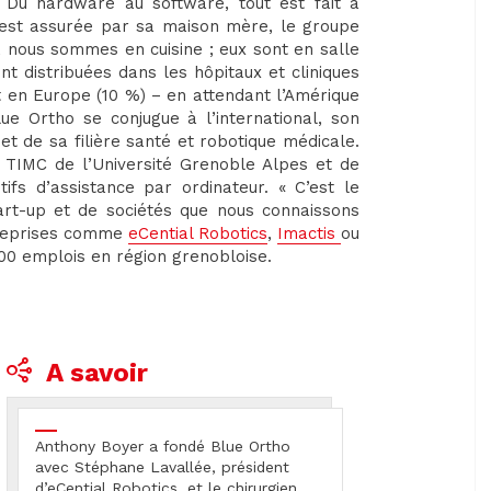
 Du hardware au software, tout est fait à
s est assurée par sa maison mère, le groupe
, nous sommes en cuisine ; eux sont en salle
nt distribuées dans les hôpitaux et cliniques
et en Europe (10 %) – en attendant l’Amérique
lue Ortho se conjugue à l’international, son
et de sa filière santé et robotique médicale.
e TIMC de l’Université Grenoble Alpes et de
ifs d’assistance par ordinateur. « C’est le
art-up et de sociétés que nous connaissons
ntreprises comme
eCential Robotics
,
Imactis
ou
00 emplois en région grenobloise.
A savoir
Anthony Boyer a fondé Blue Ortho
avec Stéphane Lavallée, président
d’eCential Robotics, et le chirurgien