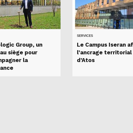
SERVICES
logic Group, un
Le Campus Iseran a
au siège pour
l’ancrage territorial
pagner la
d’Atos
sance