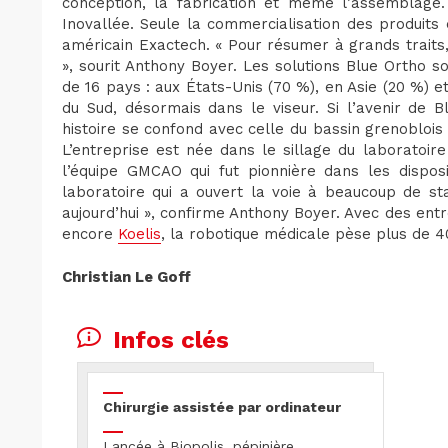
conception, la fabrication et même l’assemblage.
Inovallée. Seule la commercialisation des produit
américain Exactech. « Pour résumer à grands traits
», sourit Anthony Boyer. Les solutions Blue Ortho so
de 16 pays : aux États-Unis (70 %), en Asie (20 %) 
du Sud, désormais dans le viseur. Si l’avenir de B
histoire se confond avec celle du bassin grenoblois 
L’entreprise est née dans le sillage du laboratoir
l’équipe GMCAO qui fut pionnière dans les disposit
laboratoire qui a ouvert la voie à beaucoup de st
aujourd’hui », confirme Anthony Boyer. Avec des e
encore
Koelis
, la robotique médicale pèse plus de 4
Christian Le Goff
Infos clés
Chirurgie assistée par ordinateur
Lancée à Biopolis, pépinière