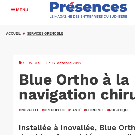
MENU
Aller
au
ACCUEIL
SERVICES GRENOBLE
contenu
principal
SERVICES
— Le 17 octobre 2022
Blue Ortho à la 
navigation chir
#
INOVALLÉE
#
ORTHOPÉDIE
#
SANTÉ
#
CHIRURGIE
#
ROBOTIQUE
Installée à Inovallée, Blue Or