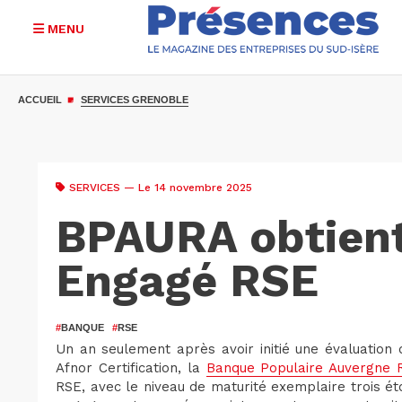
MENU
Aller
au
ACCUEIL
SERVICES GRENOBLE
contenu
principal
SERVICES
— Le 14 novembre 2025
BPAURA obtient 
Engagé RSE
#
BANQUE
#
RSE
Un an seulement après avoir initié une évaluatio
Afnor Certification, la
Banque Populaire Auvergne 
RSE, avec le niveau de maturité exemplaire trois étoi