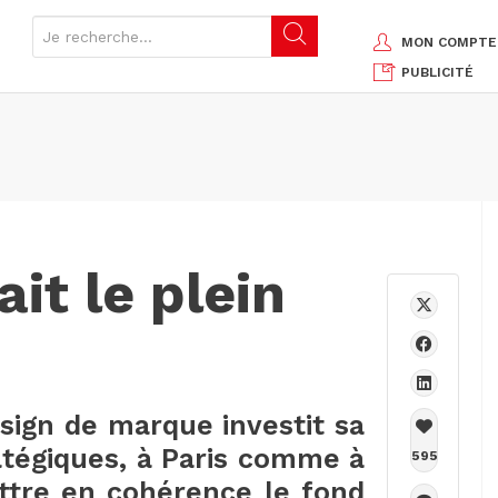
MON COMPTE
PUBLICITÉ
it le plein
esign de marque investit sa
ratégiques, à Paris comme à
595
ttre en cohérence le fond