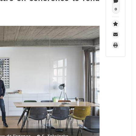
0
ux de l’agence. - © E. Tolwinska