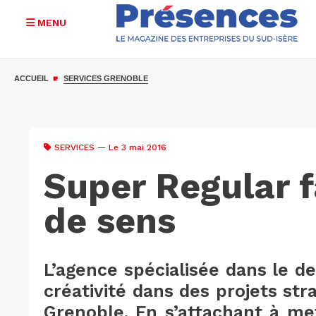
MENU
Aller
au
ACCUEIL
SERVICES GRENOBLE
contenu
principal
SERVICES
— Le 3 mai 2016
Super Regular fa
de sens
L’agence spécialisée dans le d
créativité dans des projets st
Grenoble. En s’attachant à me