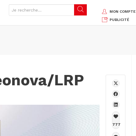
MON COMPTE
PUBLICITÉ
eonova/LRP
777