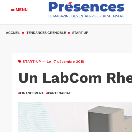
MENU
Aller
au
ACCUEIL
TENDANCES GRENOBLE
START-UP
contenu
principal
START-UP
— Le 17 décembre 2018
Un LabCom Rh
#
FINANCEMENT
#
PARTENARIAT