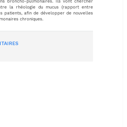
ions broncho-pulmonaires. Ils vont chercher
tre la rhéologie du mucus (rapport entre
e des patients, afin de développer de nouvelles
lmonaires chroniques.
TAIRES