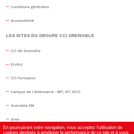
Conditions générales
Accessibilité
LES SITES DU GROUPE CCI GRENOBLE
CCI de Grenoble
Ecobiz
CCI Formation
Campus de l'alternance : IMT, IST, ISCO
Grenoble EM
Grex
En poursuivant votre navigation, vous acceptez l'utilisation de
cookies destinés à améliorer la performance de ce site et à vous
WTC Grenoble