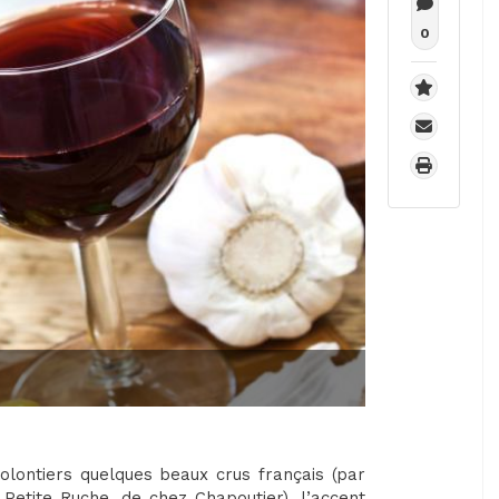
0
olontiers quelques beaux crus français (par
Petite Ruche, de chez Chapoutier), l’accent