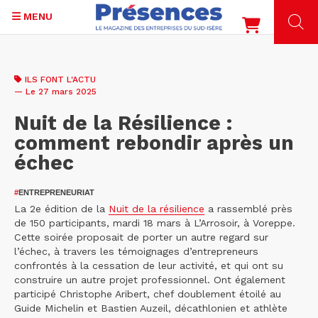
MENU
Aller
au
ILS FONT L'ACTU
contenu
— Le 27 mars 2025
principal
Nuit de la Résilience :
comment rebondir après un
échec
#
ENTREPRENEURIAT
La 2e édition de la
Nuit de la résilience
a rassemblé près
de 150 participants, mardi 18 mars à L’Arrosoir, à Voreppe.
Cette soirée proposait de porter un autre regard sur
l’échec, à travers les témoignages d’entrepreneurs
confrontés à la cessation de leur activité, et qui ont su
construire un autre projet professionnel. Ont également
participé Christophe Aribert, chef doublement étoilé au
Guide Michelin et Bastien Auzeil, décathlonien et athlète