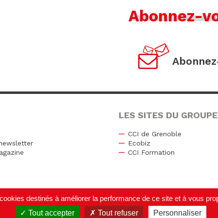
Abonnez-v
Abonnez-
LES SITES DU GROUPE
CCI de Grenoble
newsletter
Ecobiz
agazine
CCI Formation
r
de cookies destinés à améliorer la performance de ce site et à vous p
Tout accepter
Tout refuser
Personnaliser