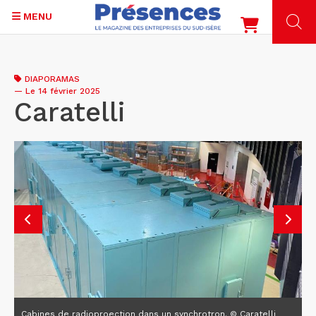
MENU
Aller
au
DIAPORAMAS
contenu
—
Le 14 février 2025
principal
Caratelli
Cabines de radioproection dans un synchrotron. © Caratelli