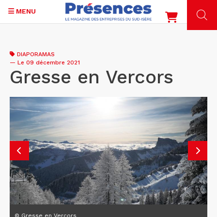
MENU
Aller
au
DIAPORAMAS
contenu
—
Le 09 décembre 2021
principal
Gresse en Vercors
© Gresse en Vercors