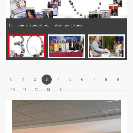
Un numéro spécial pour fêter les 30 ans
1
2
3
4
5
6
7
8
9
10
11
12
13