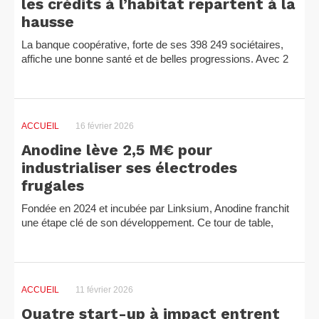
les crédits à l’habitat repartent à la
hausse
La banque coopérative, forte de ses 398 249 sociétaires,
affiche une bonne santé et de belles progressions. Avec 2
233 collaborateurs répartis dans la Drôme, l’Ardèche...
ACCUEIL
16 février 2026
Anodine lève 2,5 M€ pour
industrialiser ses électrodes
frugales
Fondée en 2024 et incubée par Linksium, Anodine franchit
une étape clé de son développement. Ce tour de table,
mené par Sowefund et Grenoble Angels aux côtés de
business...
ACCUEIL
11 février 2026
Quatre start-up à impact entrent