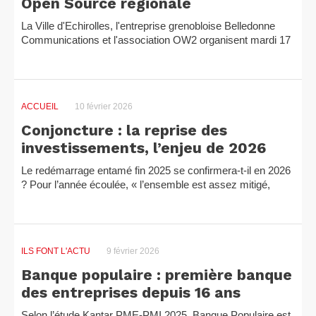
Open Source régionale
La Ville d'Echirolles, l'entreprise grenobloise Belledonne
Communications et l'association OW2 organisent mardi 17
février la 3e édition d'AlpOSS (Alpes Open Source...
ACCUEIL
10 février 2026
Conjoncture : la reprise des
investissements, l’enjeu de 2026
Le redémarrage entamé fin 2025 se confirmera-t-il en 2026
? Pour l’année écoulée, « l’ensemble est assez mitigé,
avec un effet négatif pour la plupart des secteurs...
ILS FONT L'ACTU
9 février 2026
Banque populaire : première banque
des entreprises depuis 16 ans
Selon l’étude Kantar PME-PMI 2025, Banque Populaire est