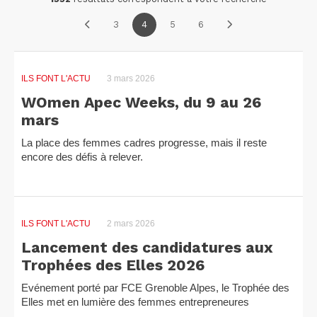
3
4
5
6
ILS FONT L'ACTU
3 mars 2026
WOmen Apec Weeks, du 9 au 26
mars
La place des femmes cadres progresse, mais il reste
encore des défis à relever.
Selon l’Apec, "être cadre au féminin en 2026, c’est faire
face à des freins...
ILS FONT L'ACTU
2 mars 2026
Lancement des candidatures aux
Trophées des Elles 2026
Evénement porté par FCE Grenoble Alpes, le Trophée des
Elles met en lumière des femmes entrepreneures
engagées, créatrices de valeur, qui font rayonner leur