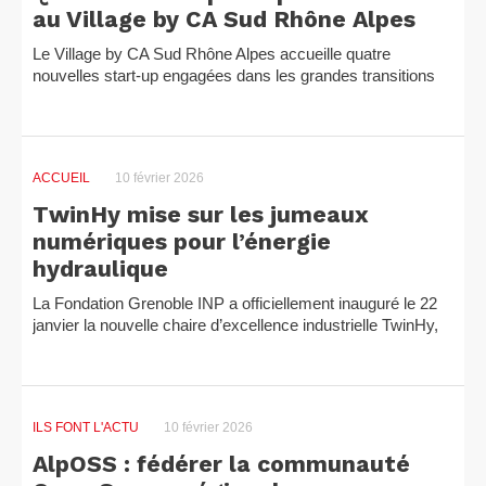
au Village by CA Sud Rhône Alpes
Le Village by CA Sud Rhône Alpes accueille quatre
nouvelles start-up engagées dans les grandes transitions
environnementales et sociétales. Shifted, Wattamoi, Lycarr
et Nawu...
ACCUEIL
10 février 2026
TwinHy mise sur les jumeaux
numériques pour l’énergie
hydraulique
La Fondation Grenoble INP a officiellement inauguré le 22
janvier la nouvelle chaire d’excellence industrielle TwinHy,
fruit d’un partenariat avec EDF Hydro, visant à...
ILS FONT L'ACTU
10 février 2026
AlpOSS : fédérer la communauté