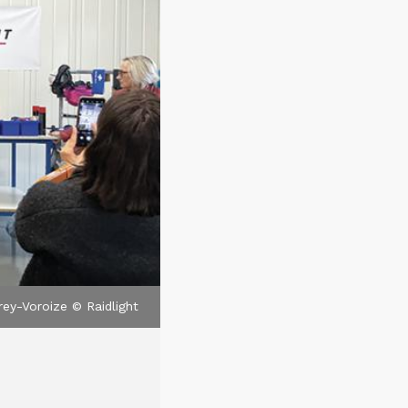
urey-Voroize © Raidlight