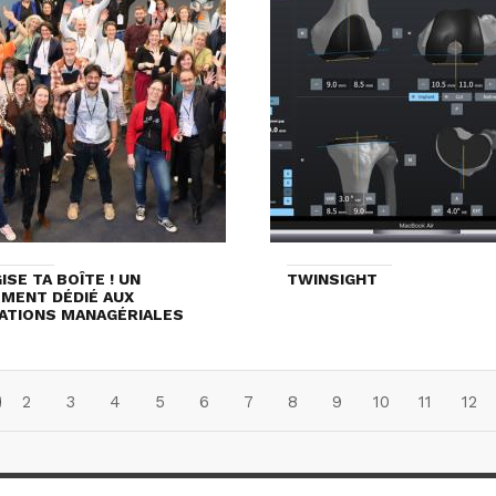
ISE TA BOÎTE ! UN
TWINSIGHT
MENT DÉDIÉ AUX
ATIONS MANAGÉRIALES
2
3
4
5
6
7
8
9
10
11
12