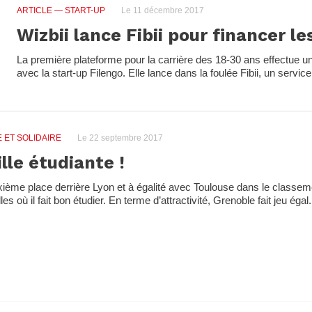
ARTICLE
— START-UP
Le 11 décembre 2017
Wizbii lance Fibii pour financer l
La première plateforme pour la carrière des 18-30 ans effectue un
avec la start-up Filengo. Elle lance dans la foulée Fibii, un servic
 ET SOLIDAIRE
Le 22 septembre 2017
lle étudiante !
xième place derrière Lyon et à égalité avec Toulouse dans le classe
s où il fait bon étudier. En terme d’attractivité, Grenoble fait jeu égal.