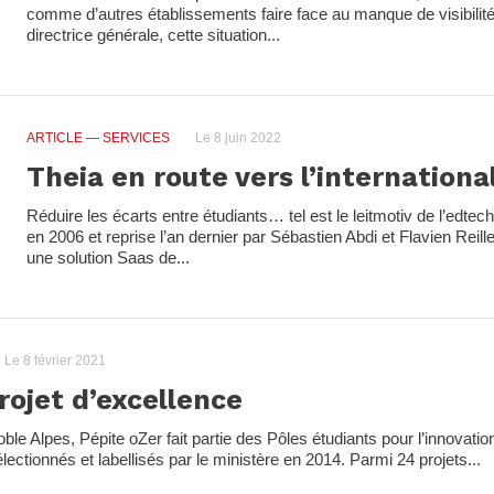
comme d’autres établissements faire face au manque de visibilité
directrice générale, cette situation...
ARTICLE
— SERVICES
Le 8 juin 2022
Theia en route vers l’internationa
Réduire les écarts entre étudiants… tel est le leitmotiv de l’edte
en 2006 et reprise l’an dernier par Sébastien Abdi et Flavien Reill
une solution Saas de...
Le 8 février 2021
rojet d’excellence
ble Alpes, Pépite oZer fait partie des Pôles étudiants pour l’innovation,
électionnés et labellisés par le ministère en 2014. Parmi 24 projets...