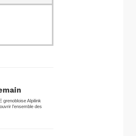
demain
ME grenobloise Alpilink
couvrir l’ensemble des