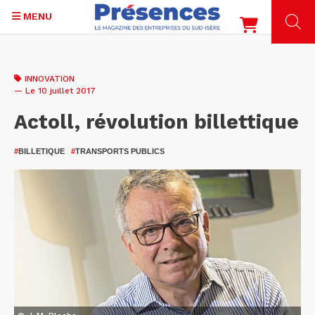
MENU
Aller
au
INNOVATION
contenu
— Le 10 juillet 2017
principal
Actoll, révolution billettique
#
BILLETIQUE
#
TRANSPORTS PUBLICS