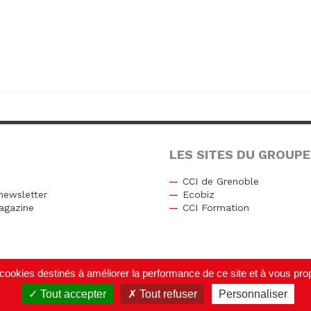
LES SITES DU GROUPE
CCI de Grenoble
newsletter
Ecobiz
agazine
CCI Formation
r
de cookies destinés à améliorer la performance de ce site et à vous p
Tout accepter
Tout refuser
Personnaliser