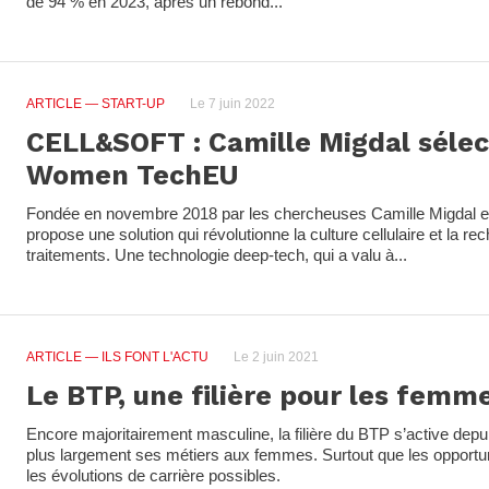
de 94 % en 2023, après un rebond...
ARTICLE
— START-UP
Le 7 juin 2022
CELL&SOFT : Camille Migdal sélec
Women TechEU
Fondée en novembre 2018 par les chercheuses Camille Migdal et 
propose une solution qui révolutionne la culture cellulaire et la 
traitements. Une technologie deep-tech, qui a valu à...
ARTICLE
— ILS FONT L'ACTU
Le 2 juin 2021
Le BTP, une filière pour les femm
Encore majoritairement masculine, la filière du BTP s’active dep
plus largement ses métiers aux femmes. Surtout que les opportu
les évolutions de carrière possibles.