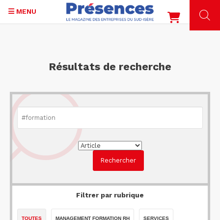
MENU
Aller
au
contenu
Résultats de recherche
principal
Filtrer par rubrique
TOUTES
MANAGEMENT FORMATION RH
SERVICES