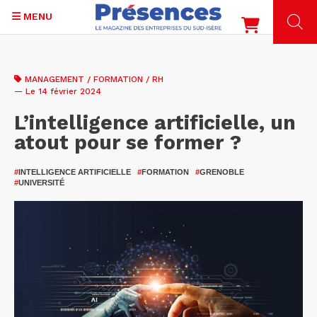
MENU
Aller
au
MANAGEMENT / FORMATION / RH
contenu
— Le 14 février 2024
principal
L’intelligence artificielle, un
atout pour se former ?
#
INTELLIGENCE ARTIFICIELLE
#
FORMATION
#
GRENOBLE
#
UNIVERSITÉ