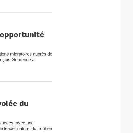
’opportunité
tions migratoires auprès de
rançois Gemenne a
volée du
 succès, avec une
le leader naturel du trophée