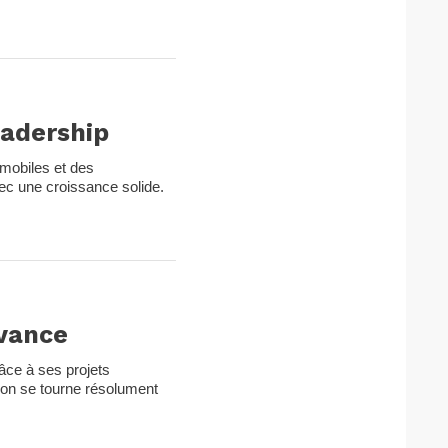
eadership
 mobiles et des
ec une croissance solide.
vance
râce à ses projets
tion se tourne résolument