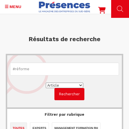
MENU
Aller
au
contenu
Résultats de recherche
principal
Filtrer par rubrique
TOUTES
EXPERTS
MANAGEMENT FORMATION RH