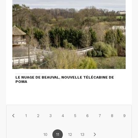
LE NUAGE DE BEAUVAL, NOUVELLE TÉLÉCABINE DE
POMA
1
2
3
4
5
6
7
8
9
10
11
12
13