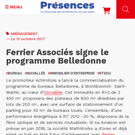
MENU
Aller
au
AMÉNAGEMENT
contenu
— Le 12 octobre 2017
principal
Ferrier Associés signe le
programme Belledonne
#
BUREAU
#
INOVALLÉE
#
IMMOBILIER D'ENTREPRISE
#
RT2012
Le promoteur échirollois a lancé la commercialisation du
programme de bureaux Belledonne, à Montbonnot- Saint-
Martin, au cœur d’
Inovallée
. Cet immeuble en R+2 de 2
400 m
proposera des plateaux de 800 m
divisibles par
2
2
lots de 200 m
, avec une surface de stationnement d’un
2
parking pour 30 m
de bureaux loués. L’ensemble, d’une
2
performance énergétique à RT 2012 –20 %, disposera de la
fibre optique et de services mutualisés. Si sa livraison est
prévue en juin 2018, la société MathWorks a d’ores et déjà
signé un bail en état futur d’achèvement avec
Ferrier