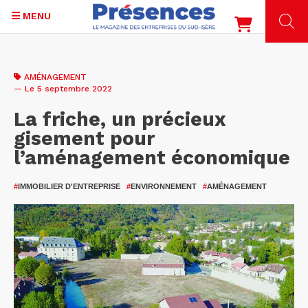
MENU
Aller
au
AMÉNAGEMENT
contenu
— Le 5 septembre 2022
principal
La friche, un précieux
gisement pour
l’aménagement économique
#
IMMOBILIER D'ENTREPRISE
#
ENVIRONNEMENT
#
AMÉNAGEMENT