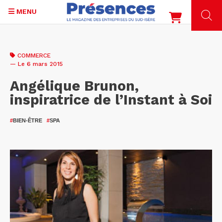
MENU
Aller
au
COMMERCE
contenu
— Le 6 mars 2015
principal
Angélique Brunon,
inspiratrice de l’Instant à Soi
#
BIEN-ÊTRE
#
SPA