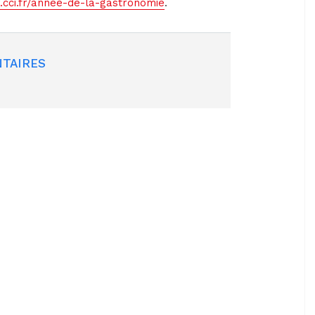
cci.fr/annee-de-la-gastronomie
.
TAIRES