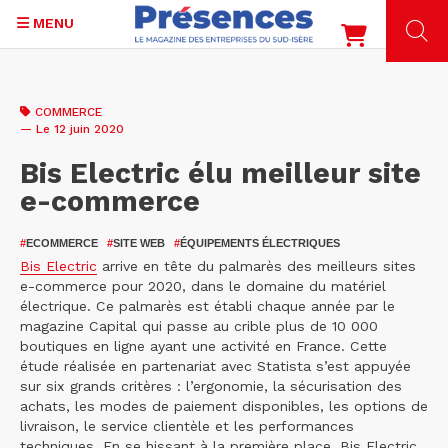
MENU
Aller
au
COMMERCE
contenu
— Le 12 juin 2020
principal
Bis Electric élu meilleur site
e-commerce
#
ECOMMERCE
#
SITE WEB
#
ÉQUIPEMENTS ÉLECTRIQUES
Bis Electric
arrive en tête du palmarès des meilleurs sites
e-commerce pour 2020, dans le domaine du matériel
électrique. Ce palmarès est établi chaque année par le
magazine Capital qui passe au crible plus de 10 000
boutiques en ligne ayant une activité en France. Cette
étude réalisée en partenariat avec Statista s’est appuyée
sur six grands critères : l’ergonomie, la sécurisation des
achats, les modes de paiement disponibles, les options de
livraison, le service clientèle et les performances
techniques. En se hissant à la première place, Bis Electric