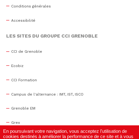
Conditions générales
Accessibilité
LES SITES DU GROUPE CCI GRENOBLE
CCI de Grenoble
Ecobiz
CCI Formation
Campus de l'alternance : IMT, IST, ISCO
Grenoble EM
Grex
En poursuivant votre navigation, vous acceptez l'utilisation de
cookies destinés à améliorer la performance de ce site et à vous
WTC Grenoble