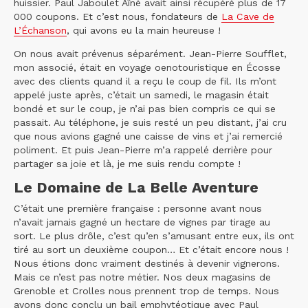
huissier. Paul Jaboulet Aîné avait ainsi récupéré plus de 17
000 coupons. Et c’est nous, fondateurs de
La Cave de
L’Échanson
, qui avons eu la main heureuse !
On nous avait prévenus séparément. Jean-Pierre Soufflet,
mon associé, était en voyage oenotouristique en Écosse
avec des clients quand il a reçu le coup de fil. Ils m’ont
appelé juste après, c’était un samedi, le magasin était
bondé et sur le coup, je n’ai pas bien compris ce qui se
passait. Au téléphone, je suis resté un peu distant, j’ai cru
que nous avions gagné une caisse de vins et j’ai remercié
poliment. Et puis Jean-Pierre m’a rappelé derrière pour
partager sa joie et là, je me suis rendu compte !
Le Domaine de La Belle Aventure
C’était une première française : personne avant nous
n’avait jamais gagné un hectare de vignes par tirage au
sort. Le plus drôle, c’est qu’en s’amusant entre eux, ils ont
tiré au sort un deuxième coupon… Et c’était encore nous !
Nous étions donc vraiment destinés à devenir vignerons.
Mais ce n’est pas notre métier. Nos deux magasins de
Grenoble et Crolles nous prennent trop de temps. Nous
avons donc conclu un bail emphytéotique avec Paul