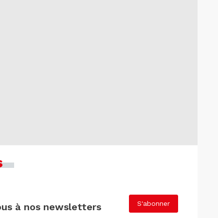
s
S'abonner
us à nos newsletters