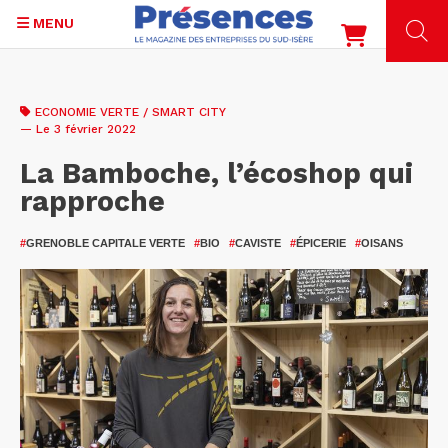
MENU
Aller
au
ECONOMIE VERTE / SMART CITY
contenu
— Le 3 février 2022
principal
La Bamboche, l’écoshop qui
rapproche
#
GRENOBLE CAPITALE VERTE
#
BIO
#
CAVISTE
#
ÉPICERIE
#
OISANS