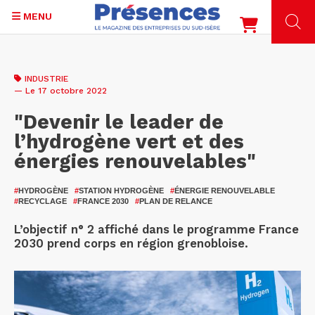
MENU
Aller
au
INDUSTRIE
contenu
— Le 17 octobre 2022
principal
"Devenir le leader de
l’hydrogène vert et des
énergies renouvelables"
#
HYDROGÈNE
#
STATION HYDROGÈNE
#
ÉNERGIE RENOUVELABLE
#
RECYCLAGE
#
FRANCE 2030
#
PLAN DE RELANCE
L’objectif n° 2 affiché dans le programme France
2030 prend corps en région grenobloise.