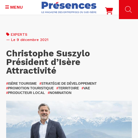
MENU
Aller
au
EXPERTS
contenu
— Le 9 décembre 2021
principal
Christophe Suszylo
Président d’Isère
Attractivité
#
ISÈRE TOURISME
#
STRATÉGIE DE DÉVELOPPEMENT
#
PROMOTION TOURISTIQUE
#
TERRITOIRE
#
VAE
#
PRODUCTEUR LOCAL
#
NOMINATION