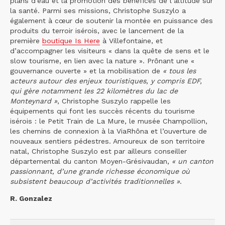
plans d’eau et la promotion des bénéfices de l’altitude sur
la santé. Parmi ses missions, Christophe Suszylo a
également à cœur de soutenir la montée en puissance des
produits du terroir isérois, avec le lancement de la
première
boutique Is Here
à Villefontaine, et
d’accompagner les visiteurs « dans la quête de sens et le
slow tourisme, en lien avec la nature ». Prônant une «
gouvernance ouverte » et la mobilisation de
« tous les
acteurs autour des enjeux touristiques, y compris EDF,
qui gère notamment les 22 kilomètres du lac de
Monteynard »
, Christophe Suszylo rappelle les
équipements qui font les succès récents du tourisme
isérois : le Petit Train de La Mure, le musée Champollion,
les chemins de connexion à la ViaRhôna et l’ouverture de
nouveaux sentiers pédestres. Amoureux de son territoire
natal, Christophe Suszylo est par ailleurs conseiller
départemental du canton Moyen-Grésivaudan,
« un canton
passionnant, d’une grande richesse économique où
subsistent beaucoup d’activités traditionnelles »
.
R. Gonzalez