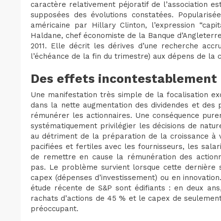
caractère relativement péjoratif de l’association e
supposées des évolutions constatées. Popularisé
américaine par Hillary Clinton, l’expression “capi
Haldane, chef économiste de la Banque d’Angleterre, 
2011. Elle décrit les dérives d’une recherche acc
l’échéance de la fin du trimestre) aux dépens de la 
Des effets incontestablement 
Une manifestation très simple de la focalisation ex
dans la nette augmentation des dividendes et des
rémunérer les actionnaires. Une conséquence purem
systématiquement privilégier les décisions de nature
au détriment de la préparation de la croissance à v
pacifiées et fertiles avec les fournisseurs, les salarié
de remettre en cause la rémunération des actionnai
pas. Le problème survient lorsque cette dernière 
capex (dépenses d’investissement) ou en innovation.
étude récente de S&P sont édifiants : en deux ans
rachats d’actions de 45 % et le capex de seulement 
préoccupant.