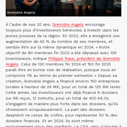
Grenoble Angels
À l’aube de ses 20 ans,
Grenoble Angels
encourage
toujours plus d’investisseurs bénévoles à investir dans les
jeunes pousses de la région. En 2023, elle a enregistré une
augmentation de 40 % du nombre de ses membres, et
semble être sur la même dynamique en 2024. « Notre
objectif de 90 membres fin 2023 a été dépassé avec 105
investisseurs, indique
Philippe Rase, président de Grenoble
Angels
. Celui de 130 membres fin 2024 et 150 fin 2025
paraît être en bonne voie de réalisation, puisque nous en
comptons 115 au terme du premier semestre. » Depuis sa
création, Grenoble Angels a financé environ 150 entreprises
locales à hauteur de 24 M€, pour un total de 125 M€ levés.
Cette année, les investisseurs ont déjà financé 6 dossiers
sur 68 reçus, 12 instruits, pour un total de 400 k€.Ils
s’engagent de manière plus forte dans les dossiers, qu’ils
choisissent scrupuleusement. La part des dossiers
deeptech ne cesse de croître, pour représenter 50 % des
dossiers financés. Et en 2024, ils sont même
exclusivement issus des medtech. Le CEA, venu s’ajouter à