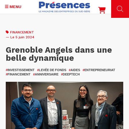
MENU
Aller
au
FINANCEMENT
contenu
— Le 5 juin 2024
principal
Grenoble Angels dans une
belle dynamique
#
INVESTISSEMENT
#
LEVÉE DE FONDS
#
AIDES
#
ENTREPRENEURIAT
#
FINANCEMENT
#
ANNIVERSAIRE
#
DEEPTECH