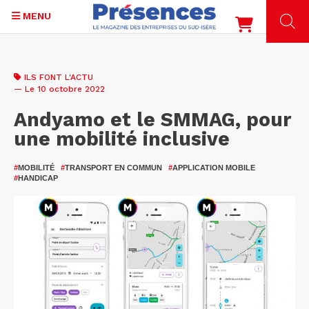
MENU
Aller
au
ILS FONT L'ACTU
contenu
— Le 10 octobre 2022
principal
Andyamo et le SMMAG, pour
une mobilité inclusive
#
MOBILITÉ
#
TRANSPORT EN COMMUN
#
APPLICATION MOBILE
#
HANDICAP