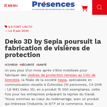
MENU
Aller
au
ILS FONT L'ACTU
contenu
— Le 9 juin 2020
principal
Deko 3D by Sepia poursuit la
fabrication de visières de
protection
#
COVID19
#
SÉCURITÉ
#
SANTÉ
Un peu plus d’un mois après s’être mobilisée pour
fabriquer des
visières de protection remises au CHU de
Grenoble
, la filiale de la société
Sepia
, spécialisée en
communication visuelle à Échirolles (10 personnes, CA 2019
: 1,9 M€) Deko 3D, en a produit 15 000 exemplaires, cette
fois pour les entreprises préparant la reprise du travail.
“Nous sommes au cœur du redémarrage, avec un produit
qui intéresse l’industrie, le BTP et le commerce. Nous