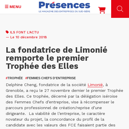
MENU
Aller
au
ILS FONT L'ACTU
contenu
— Le 10 décembre 2018
principal
La fondatrice de Limonié
remporte le premier
Trophée des Elles
#
TROPHÉE
#
FEMMES CHEFS D'ENTREPRISE
Delphine Cheng, fondatrice de la société
Limonié
, à
Grenoble, a reçu le 27 novembre dernier le premier Trophée
des Elles. Ce trophée, décerné par la délégation iséroise
des Femmes Chefs d’entreprise, vise à récompenser le
parcours professionnel de création/reprise d’une
dirigeante. La viabilité de l’entreprise, le caractère
novateur du projet, la concordance du profil de la
candidate avec les valeurs des FCE faisaient partie des