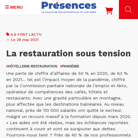
MENU
Aller
au
ILS FONT L'ACTU
contenu
— Le 28 mai 2021
principal
La restauration sous tension
#
HÔTELLERIE-RESTAURATION
#
PANDÉMIE
Une perte de chiffre d’affaires de 50 % en 2020, de 63 %
en 2021… tel est l’impact moyen de la pandémie, chiffré
par la Commission paritaire nationale de l’emploi et Akto,
opérateur de compétences des cafés, hôtels et
restaurants. Avec une gravité particulière en montagne,
plus affectée que les destinations balnéaires. Au niveau
national, près de 110 000 salariés ont quitté le secteur,
malgré un recours massif à la formation depuis mars 2020.
« Les aides ont été réelles, mais les échéances reportées
continuent à courir et vont se surajouter aux dettes.
Pourrons-nous tenir ? Près de 40 % de nos professionnels