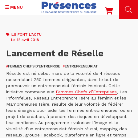
MENU
Aller
au
ILS FONT L'ACTU
contenu
— Le 12 avril 2018
principal
Lancement de Réselle
#
FEMMES CHEFS D'ENTREPRISE
#
ENTREPRENEURIAT
Réselle est né début mars de la volonté de 4 réseaux
rassemblant 250 femmes dirigeantes, dans le but de
promouvoir un entrepreneuriat féminin inspirant. Cette
initiative commune aux
Femmes Chefs d’Entreprises
, Les
Inform’elles, Réseau Entreprendre Isère au féminin et les
Mampreneures Isère, résulte de leur volonté de fédérer
leurs énergies pour aider les femmes entrepreneures, ou en
projet de création, à prendre des risques en développant
leur confiance. Au programme : valoriser l’image et la
visibilité d’un entrepreneuriat féminin réussi, mapping des
réseaux, groupe Facebook, plateforme en ligne et temps