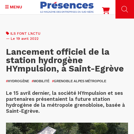
MENU
Aller
au
ILS FONT L'ACTU
contenu
— Le 19 avril 2022
principal
Lancement officiel de la
station hydrogène
HYmpulsion, à Saint-Egrève
#
HYDROGÈNE
#
MOBILITÉ
#
GRENOBLE ALPES MÉTROPOLE
Le 15 avril dernier, la société HYmpulsion et ses
partenaires présentaient la future station
hydrogène de la métropole grenobloise, basée à
Saint-Egrève.