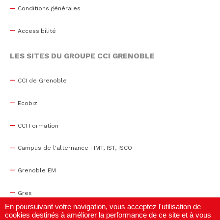
Conditions générales
Accessibilité
LES SITES DU GROUPE CCI GRENOBLE
CCI de Grenoble
Ecobiz
CCI Formation
Campus de l'alternance : IMT, IST, ISCO
Grenoble EM
Grex
En poursuivant votre navigation, vous acceptez l'utilisation de
cookies destinés à améliorer la performance de ce site et à vous
WTC Grenoble